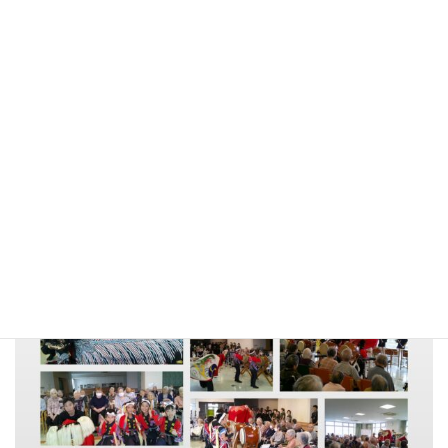
10月12日（日）に松崎西青年団、須花太鼓、松崎東八幡太鼓の皆
さんが慰問に来てくださいました！！毎年秋祭りの時期になると
恒例の獅子舞。今年は新たに松崎西青年団も加わり、須花太鼓、
松崎東八幡太鼓の皆さんが獅子舞を披露してくださいました。間
近で聞く太鼓の音や獅子舞の迫力はとても素晴らしかったです！
入所の皆さんにも大変喜ばれていました(*^^*)
松崎西青年団さん、須花太鼓さん、松崎東八幡太鼓の皆さん、今
回もどうもありがとうございました！！
また来年もお待ちしております♪