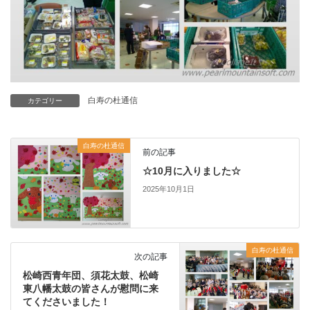
白寿の杜通信
カテゴリー
白寿の杜通信
前の記事
☆10月に入りました☆
2025年10月1日
白寿の杜通信
次の記事
松崎西青年団、須花太鼓、松崎
東八幡太鼓の皆さんが慰問に来
てくださいました！