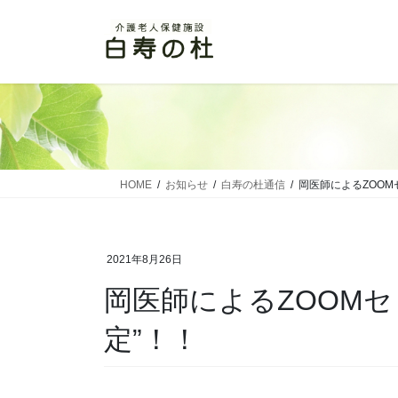
コ
ナ
ン
ビ
テ
ゲ
ン
ー
ツ
シ
に
ョ
移
ン
動
に
移
HOME
お知らせ
白寿の杜通信
岡医師によるZOOM
動
2021年8月26日
岡医師によるZOOMセ
定”！！