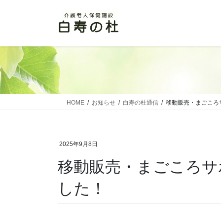
コ
ナ
ン
ビ
テ
ゲ
ン
ー
ツ
シ
に
ョ
移
ン
動
に
移
HOME
お知らせ
白寿の杜通信
移動販売・まごころ
動
2025年9月8日
移動販売・まごころサ
した！