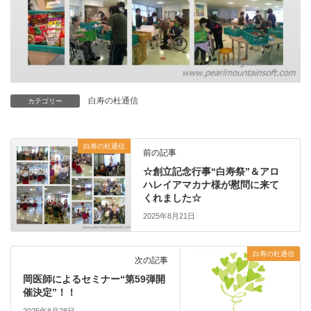
白寿の杜通信
カテゴリー
白寿の杜通信
前の記事
☆創立記念行事“白寿祭”＆アロ
ハレイアマカナ様が慰問に来て
くれました☆
2025年8月21日
白寿の杜通信
次の記事
岡医師によるセミナー“第59弾開
催決定”！！
2025年8月28日