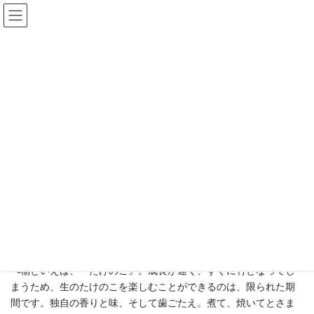
コ
ナ
ン
ビ
テ
ゲ
ン
ー
お知らせ
ツ
シ
に
ョ
移
ン
HOME
お知らせ
白寿の杜通信
☆5月に入りました☆
動
に
移
動
2025年5月1日
白寿の杜通信
☆5月に入りました☆
少し汗ばむ日も増え、草葉の緑眩しい季節となりました。旬の食
べ物といえば、『たけのこ』。成長が速く、すぐに竹となってし
まうため、生のたけのこを楽しむことができるのは、限られた期
間です。独自の香りと味、そして歯ごたえ。煮て、焼いてとさま