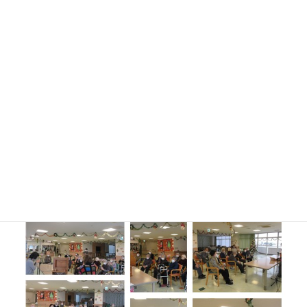
12月16日（月）に朗読ボランティア“つくしの会”の皆さんが慰問
に来て下さいました。
通所リハビリをご利用の皆さんに、『はなたれこぞうさま』『昭
和の窓』のお話を、紙芝居と絵本で朗読して頂きました。
先月に続いての慰問で、ご利用の皆さんにも大変喜ばれていまし
た！お忙しいところ、わざわざ来ていただき、本当にありがとう
ございました！
また次回もお待ちしております(*^^*)