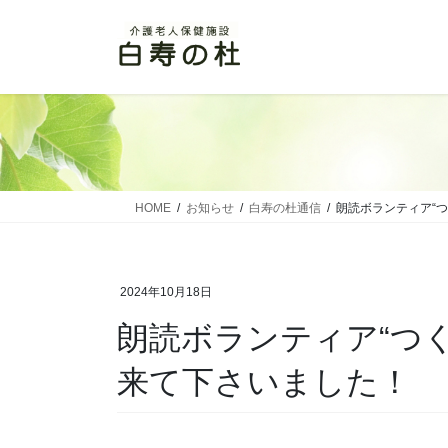
コ
ナ
ン
ビ
テ
ゲ
ン
ー
ツ
シ
に
ョ
移
ン
動
に
移
HOME
お知らせ
白寿の杜通信
朗読ボランティア“
動
2024年10月18日
朗読ボランティア“つ
来て下さいました！