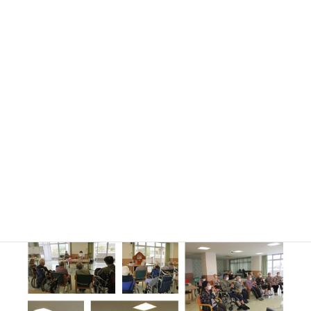
4月15日（月）に朗読ボランティア“つくしの会”の皆さんが慰問に
来て下さいました。
通所リハビリをご利用の皆さんに、『さくらがさくと』『あお
よ、かえってこい』のお話を紙芝居と絵本の朗読をして頂き、手
遊び唄は『もしもしかめよ』を披露して頂きました。先月に続い
ての慰問で、ご利用の皆さんにも大変喜ばれていました！
お忙しいところ、わざわざ来ていただき、本当にありがとうござ
いました！
また次回もお待ちしております(*^^*)