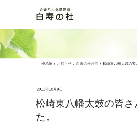
コ
ナ
ン
ビ
テ
ゲ
ン
ー
ツ
シ
に
ョ
移
ン
動
に
移
HOME
お知らせ
白寿の杜通信
松崎東八幡太鼓の皆
動
2011年10月9日
松崎東八幡太鼓の皆さ
た。